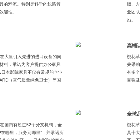
家具的潮流。特别是科学的线路管
版
。
业团队
沿。
高端认
具在大量引入先进的进口设备的同
樱花草
料，承诺为客户提供办公家具
关采购
www日本影院家具不仅有常规的企业
有多个
GUARD（空气质量绿色卫士）等国
百强及
全球品牌
国内有超过52个分支机构，全
樱花草
哪里，服务到哪里”，并承诺所
具十大